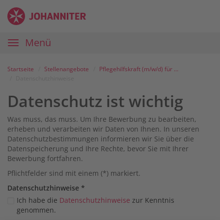
Zum
Anmelden
Zur
Zur
Inhalt
Navigation
Startseite
|
Hauptnavigation
Menü
Karriereportal
|
Die
Startseite
Stellenangebote
Pflegehilfskraft (m/w/d) für unsere Tagespflege in Bobingen
Johanniter
Datenschutzhinweise
Datenschutz ist wichtig
Was muss, das muss. Um Ihre Bewerbung zu bearbeiten,
erheben und verarbeiten wir Daten von Ihnen. In unseren
Datenschutzbestimmungen informieren wir Sie über die
Datenspeicherung und Ihre Rechte, bevor Sie mit Ihrer
Bewerbung fortfahren.
Pflichtfelder sind mit einem (*) markiert.
Datenschutz­hinweise
*
Ich habe die
Datenschutzhinweise
zur Kenntnis
genommen.