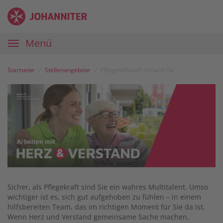
Zum
Anmelden
Zur
Zur
Inhalt
Navigation
Startseite
|
Hauptnavigation
Menü
Karriereportal
|
Die
Startseite
Stellenangebote
Pflegehilfskraft (m/w/d) für unsere Tagespflege in Bobingen
Johanniter
Sicher, als Pflegekraft sind Sie ein wahres Multitalent. Umso
wichtiger ist es, sich gut aufgehoben zu fühlen – in einem
hilfsbereiten Team, das im richtigen Moment für Sie da ist.
Wenn Herz und Verstand gemeinsame Sache machen,