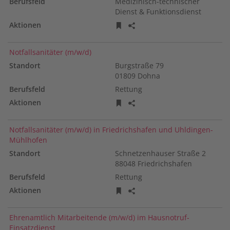
Medizinisch-technischer
Dienst & Funktionsdienst
Stellenanzeige merken
Stellenanzeige teilen
Notfallsanitäter (m/w/d)
Burgstraße
79
01809
Dohna
Rettung
Stellenanzeige merken
Stellenanzeige teilen
Notfallsanitäter (m/w/d) in Friedrichshafen und Uhldingen-
Mühlhofen
Schnetzenhauser Straße
2
88048
Friedrichshafen
Rettung
Stellenanzeige merken
Stellenanzeige teilen
Ehrenamtlich Mitarbeitende (m/w/d) im Hausnotruf-
Einsatzdienst