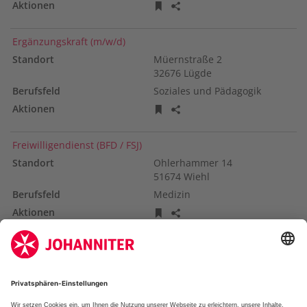
Stellenanzeige merken
Stellenanzeige teilen
Ergänzungskraft (m/w/d)
Müernstraße
2
32676
Lügde
Soziales und Pädagogik
Stellenanzeige merken
Stellenanzeige teilen
Freiwilligendienst (BFD / FSJ)
Ohlerhammer
14
51674
Wiehl
Medizin
Stellenanzeige merken
Stellenanzeige teilen
Treffer pro Seite
Seiten
Vorherige
-
-
-
-
-
Nächste
1
2
3
4
5
Seite
Aktuelle
Wechseln
Wechseln
Wechseln
Wechseln
Seite