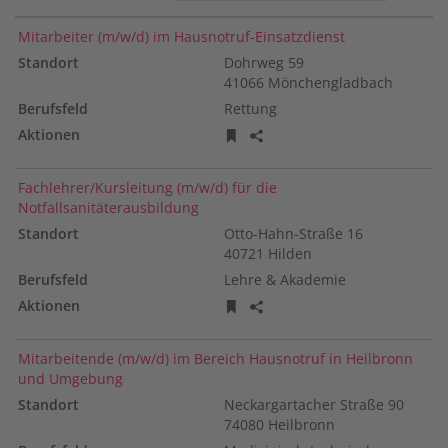
2
3
4
5
sortierbar
sortierbar
sortierbar
Stellentitel
Mitarbeiter (m/w/d) im Hausnotruf-Einsatzdienst
Dohrweg
59
Standort
41066
Mönchengladbach
Rettung
Berufsfeld
Stellenanzeige merken
Stellenanzeige teilen
Aktionen
Fachlehrer/Kursleitung (m/w/d) für die
Notfallsanitäterausbildung
Otto-Hahn-Straße
16
40721
Hilden
Lehre & Akademie
Stellenanzeige merken
Stellenanzeige teilen
Mitarbeitende (m/w/d) im Bereich Hausnotruf in Heilbronn
und Umgebung
Neckargartacher Straße
90
74080
Heilbronn