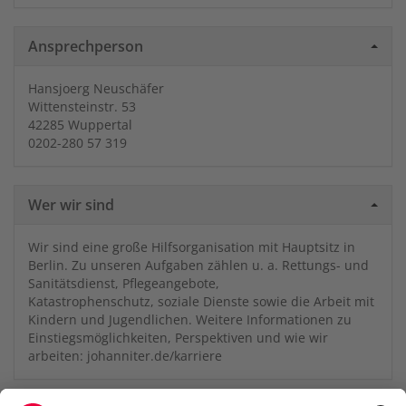
Ansprechperson
Hansjoerg Neuschäfer
Wittensteinstr. 53
42285 Wuppertal
0202-280 57 319
Wer wir sind
Wir sind eine große Hilfsorganisation mit Hauptsitz in
Berlin. Zu unseren Aufgaben zählen u. a. Rettungs- und
Sanitätsdienst, Pflegeangebote,
Katastrophenschutz, soziale Dienste sowie die Arbeit mit
Kindern und Jugendlichen. Weitere Informationen zu
Einstiegsmöglichkeiten, Perspektiven und wie wir
arbeiten: johanniter.de/karriere