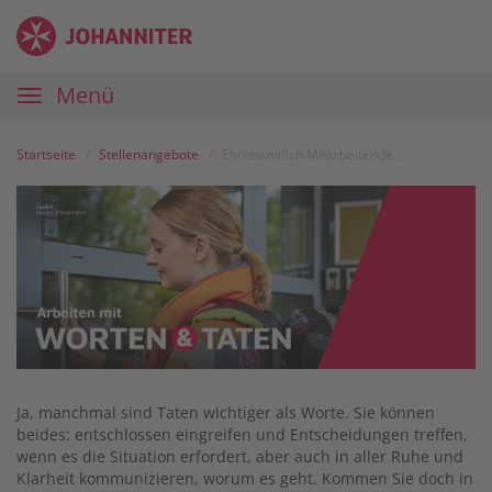
Zum
Anmelden
Zur
Zur
Inhalt
Navigation
Startseite
|
Hauptnavigation
Menü
Karriereportal
|
Die
Startseite
Stellenangebote
Ehrenamtlich Mitarbeitende (m/w/d) im Hausnotruf-Einsatzdienst
Johanniter
Ja, manchmal sind Taten wichtiger als Worte. Sie können
beides: entschlossen eingreifen und Entscheidungen treffen,
wenn es die Situation erfordert, aber auch in aller Ruhe und
Klarheit kommunizieren, worum es geht. Kommen Sie doch in