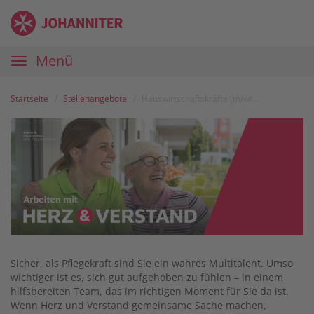
Zum
Anmelden
Zur
Zur
Inhalt
Navigation
Startseite
|
Hauptnavigation
Menü
Karriereportal
|
Die
Startseite
Stellenangebote
Hauswirtschaftskräfte (m/w/d)
Johanniter
Sicher, als Pflegekraft sind Sie ein wahres Multitalent. Umso
wichtiger ist es, sich gut aufgehoben zu fühlen – in einem
hilfsbereiten Team, das im richtigen Moment für Sie da ist.
Wenn Herz und Verstand gemeinsame Sache machen,