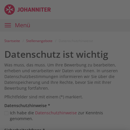
Zum
Anmelden
Zur
Zur
Inhalt
Navigation
Startseite
|
Hauptnavigation
Menü
Karriereportal
|
Die
Startseite
Stellenangebote
Datenschutzhinweise
Johanniter
Datenschutz ist wichtig
Was muss, das muss. Um Ihre Bewerbung zu bearbeiten,
erheben und verarbeiten wir Daten von Ihnen. In unseren
Datenschutzbestimmungen informieren wir Sie über die
Datenspeicherung und Ihre Rechte, bevor Sie mit Ihrer
Bewerbung fortfahren.
Pflichtfelder sind mit einem (*) markiert.
Datenschutz­hinweise
*
Ich habe die
Datenschutzhinweise
zur Kenntnis
genommen.