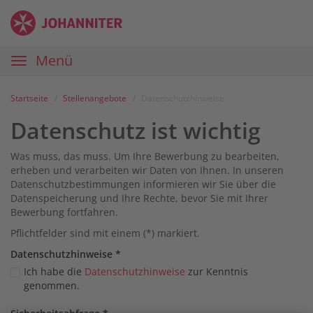
Zum
Anmelden
Zur
Zur
Inhalt
Navigation
Startseite
|
Hauptnavigation
Menü
Karriereportal
|
Die
Startseite
Stellenangebote
Datenschutzhinweise
Johanniter
Datenschutz ist wichtig
Was muss, das muss. Um Ihre Bewerbung zu bearbeiten,
erheben und verarbeiten wir Daten von Ihnen. In unseren
Datenschutzbestimmungen informieren wir Sie über die
Datenspeicherung und Ihre Rechte, bevor Sie mit Ihrer
Bewerbung fortfahren.
Pflichtfelder sind mit einem (*) markiert.
Datenschutz­hinweise
*
Ich habe die
Datenschutzhinweise
zur Kenntnis
genommen.