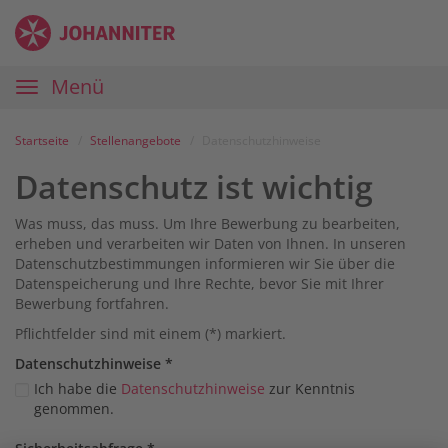
Zum
Anmelden
Zur
Zur
Inhalt
Navigation
Startseite
|
Hauptnavigation
Menü
Karriereportal
|
Die
Startseite
Stellenangebote
Datenschutzhinweise
Johanniter
Datenschutz ist wichtig
Was muss, das muss. Um Ihre Bewerbung zu bearbeiten,
erheben und verarbeiten wir Daten von Ihnen. In unseren
Datenschutzbestimmungen informieren wir Sie über die
Datenspeicherung und Ihre Rechte, bevor Sie mit Ihrer
Bewerbung fortfahren.
Pflichtfelder sind mit einem (*) markiert.
Datenschutz­hinweise
*
Ich habe die
Datenschutzhinweise
zur Kenntnis
genommen.