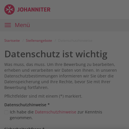
Zum
Anmelden
Zur
Zur
Inhalt
Navigation
Startseite
|
Hauptnavigation
Menü
Karriereportal
|
Die
Startseite
Stellenangebote
Datenschutzhinweise
Johanniter
Datenschutz ist wichtig
Was muss, das muss. Um Ihre Bewerbung zu bearbeiten,
erheben und verarbeiten wir Daten von Ihnen. In unseren
Datenschutzbestimmungen informieren wir Sie über die
Datenspeicherung und Ihre Rechte, bevor Sie mit Ihrer
Bewerbung fortfahren.
Pflichtfelder sind mit einem (*) markiert.
Datenschutz­hinweise
*
Ich habe die
Datenschutzhinweise
zur Kenntnis
genommen.