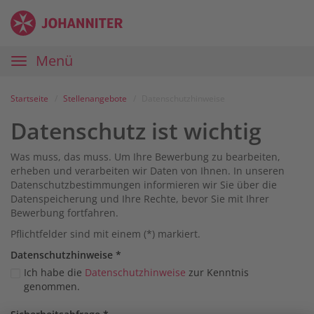
Zum
Anmelden
Zur
Zur
Inhalt
Navigation
Startseite
|
Hauptnavigation
Menü
Karriereportal
|
Die
Startseite
Stellenangebote
Datenschutzhinweise
Johanniter
Datenschutz ist wichtig
Was muss, das muss. Um Ihre Bewerbung zu bearbeiten,
erheben und verarbeiten wir Daten von Ihnen. In unseren
Datenschutzbestimmungen informieren wir Sie über die
Datenspeicherung und Ihre Rechte, bevor Sie mit Ihrer
Bewerbung fortfahren.
Pflichtfelder sind mit einem (*) markiert.
Datenschutz­hinweise
*
Ich habe die
Datenschutzhinweise
zur Kenntnis
genommen.