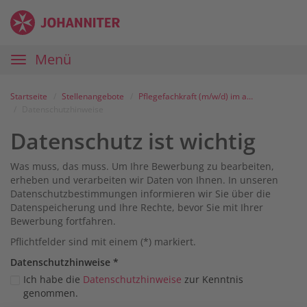
Zum
Anmelden
Zur
Zur
Inhalt
Navigation
Startseite
|
Hauptnavigation
Menü
Karriereportal
|
Die
Startseite
Stellenangebote
Pflegefachkraft (m/w/d) im ambulanten Pflegedienst Neuzelle - Versorgungsgebiet Ziltendorf
Johanniter
Datenschutzhinweise
Datenschutz ist wichtig
Was muss, das muss. Um Ihre Bewerbung zu bearbeiten,
erheben und verarbeiten wir Daten von Ihnen. In unseren
Datenschutzbestimmungen informieren wir Sie über die
Datenspeicherung und Ihre Rechte, bevor Sie mit Ihrer
Bewerbung fortfahren.
Pflichtfelder sind mit einem (*) markiert.
Datenschutz­hinweise
*
Ich habe die
Datenschutzhinweise
zur Kenntnis
genommen.