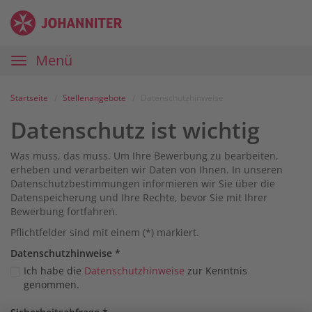
Zum
Anmelden
Zur
Zur
Inhalt
Navigation
Startseite
|
Hauptnavigation
Menü
Karriereportal
|
Die
Startseite
Stellenangebote
Datenschutzhinweise
Johanniter
Datenschutz ist wichtig
Was muss, das muss. Um Ihre Bewerbung zu bearbeiten,
erheben und verarbeiten wir Daten von Ihnen. In unseren
Datenschutzbestimmungen informieren wir Sie über die
Datenspeicherung und Ihre Rechte, bevor Sie mit Ihrer
Bewerbung fortfahren.
Pflichtfelder sind mit einem (*) markiert.
Datenschutz­hinweise
*
Ich habe die
Datenschutzhinweise
zur Kenntnis
genommen.