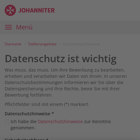
Zum
Anmelden
Zur
Zur
Inhalt
Navigation
Startseite
|
Hauptnavigation
Menü
Karriereportal
|
Die
Startseite
Stellenangebote
Datenschutzhinweise
Johanniter
Datenschutz ist wichtig
Was muss, das muss. Um Ihre Bewerbung zu bearbeiten,
erheben und verarbeiten wir Daten von Ihnen. In unseren
Datenschutzbestimmungen informieren wir Sie über die
Datenspeicherung und Ihre Rechte, bevor Sie mit Ihrer
Bewerbung fortfahren.
Pflichtfelder sind mit einem (*) markiert.
Datenschutz­hinweise
*
Ich habe die
Datenschutzhinweise
zur Kenntnis
genommen.