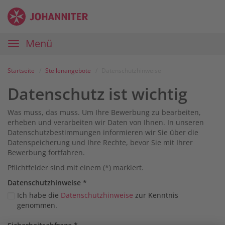
Zum
Anmelden
Zur
Zur
Inhalt
Navigation
Startseite
|
Hauptnavigation
Menü
Karriereportal
|
Die
Startseite
Stellenangebote
Datenschutzhinweise
Johanniter
Datenschutz ist wichtig
Was muss, das muss. Um Ihre Bewerbung zu bearbeiten,
erheben und verarbeiten wir Daten von Ihnen. In unseren
Datenschutzbestimmungen informieren wir Sie über die
Datenspeicherung und Ihre Rechte, bevor Sie mit Ihrer
Bewerbung fortfahren.
Pflichtfelder sind mit einem (*) markiert.
Datenschutz­hinweise
*
Ich habe die
Datenschutzhinweise
zur Kenntnis
genommen.