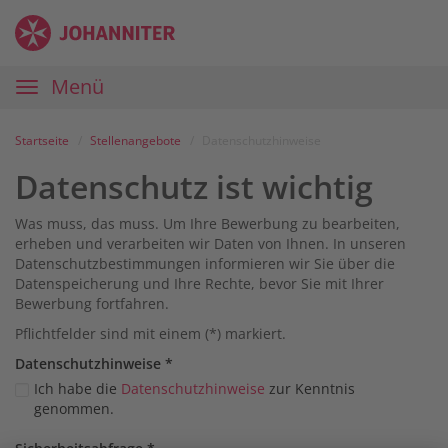
Zum
Anmelden
Zur
Zur
Inhalt
Navigation
Startseite
|
Hauptnavigation
Menü
Karriereportal
|
Die
Startseite
Stellenangebote
Datenschutzhinweise
Johanniter
Datenschutz ist wichtig
Was muss, das muss. Um Ihre Bewerbung zu bearbeiten,
erheben und verarbeiten wir Daten von Ihnen. In unseren
Datenschutzbestimmungen informieren wir Sie über die
Datenspeicherung und Ihre Rechte, bevor Sie mit Ihrer
Bewerbung fortfahren.
Pflichtfelder sind mit einem (*) markiert.
Datenschutz­hinweise
*
Ich habe die
Datenschutzhinweise
zur Kenntnis
genommen.