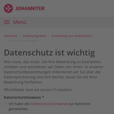
Zum
Anmelden
Zur
Zur
Inhalt
Navigation
Startseite
|
Hauptnavigation
Menü
Karriereportal
|
Die
Startseite
Stellenangebote
Ausbildung zum Notfallsanitäter (m/w/d) in Garbsen
Johanniter
Datenschutzhinweise
Datenschutz ist wichtig
Was muss, das muss. Um Ihre Bewerbung zu bearbeiten,
erheben und verarbeiten wir Daten von Ihnen. In unseren
Datenschutzbestimmungen informieren wir Sie über die
Datenspeicherung und Ihre Rechte, bevor Sie mit Ihrer
Bewerbung fortfahren.
Pflichtfelder sind mit einem (*) markiert.
Datenschutz­hinweise
*
Ich habe die
Datenschutzhinweise
zur Kenntnis
genommen.