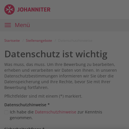
Zum
Anmelden
Zur
Zur
Inhalt
Navigation
Startseite
|
Hauptnavigation
Menü
Karriereportal
|
Die
Startseite
Stellenangebote
Datenschutzhinweise
Johanniter
Datenschutz ist wichtig
Was muss, das muss. Um Ihre Bewerbung zu bearbeiten,
erheben und verarbeiten wir Daten von Ihnen. In unseren
Datenschutzbestimmungen informieren wir Sie über die
Datenspeicherung und Ihre Rechte, bevor Sie mit Ihrer
Bewerbung fortfahren.
Pflichtfelder sind mit einem (*) markiert.
Datenschutz­hinweise
*
Ich habe die
Datenschutzhinweise
zur Kenntnis
genommen.