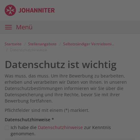
Zum
Anmelden
Zur
Zur
Inhalt
Navigation
Startseite
|
Hauptnavigation
Menü
Karriereportal
|
Die
Startseite
Stellenangebote
Selbstständiger Vertriebsmitarbeiter (m/w/d) Außendienst – Hausnotruf und soziale Dienste
Johanniter
Datenschutzhinweise
Datenschutz ist wichtig
Was muss, das muss. Um Ihre Bewerbung zu bearbeiten,
erheben und verarbeiten wir Daten von Ihnen. In unseren
Datenschutzbestimmungen informieren wir Sie über die
Datenspeicherung und Ihre Rechte, bevor Sie mit Ihrer
Bewerbung fortfahren.
Pflichtfelder sind mit einem (*) markiert.
Datenschutz­hinweise
*
Ich habe die
Datenschutzhinweise
zur Kenntnis
genommen.