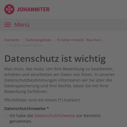
Zum
Anmelden
Zur
Zur
Inhalt
Navigation
Startseite
|
Hauptnavigation
Menü
Karriereportal
|
Die
Startseite
Stellenangebote
Erzieher (m/w/d) - Kita Hainholzer Hafen
Johanniter
Datenschutzhinweise
Datenschutz ist wichtig
Was muss, das muss. Um Ihre Bewerbung zu bearbeiten,
erheben und verarbeiten wir Daten von Ihnen. In unseren
Datenschutzbestimmungen informieren wir Sie über die
Datenspeicherung und Ihre Rechte, bevor Sie mit Ihrer
Bewerbung fortfahren.
Pflichtfelder sind mit einem (*) markiert.
Datenschutz­hinweise
*
Ich habe die
Datenschutzhinweise
zur Kenntnis
genommen.