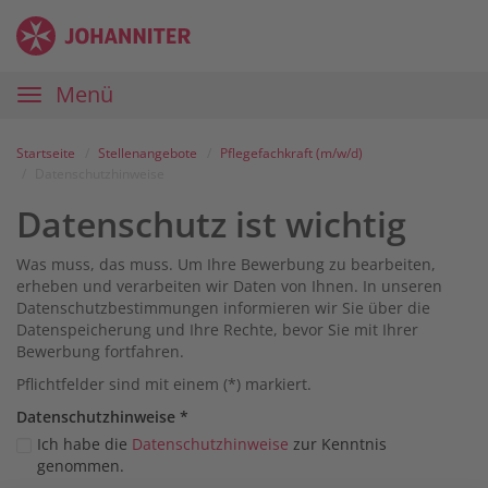
Zum
Anmelden
Zur
Zur
Inhalt
Navigation
Startseite
|
Hauptnavigation
Menü
Karriereportal
|
Die
Startseite
Stellenangebote
Pflegefachkraft (m/w/d)
Johanniter
Datenschutzhinweise
Datenschutz ist wichtig
Was muss, das muss. Um Ihre Bewerbung zu bearbeiten,
erheben und verarbeiten wir Daten von Ihnen. In unseren
Datenschutzbestimmungen informieren wir Sie über die
Datenspeicherung und Ihre Rechte, bevor Sie mit Ihrer
Bewerbung fortfahren.
Pflichtfelder sind mit einem (*) markiert.
Datenschutz­hinweise
*
Ich habe die
Datenschutzhinweise
zur Kenntnis
genommen.