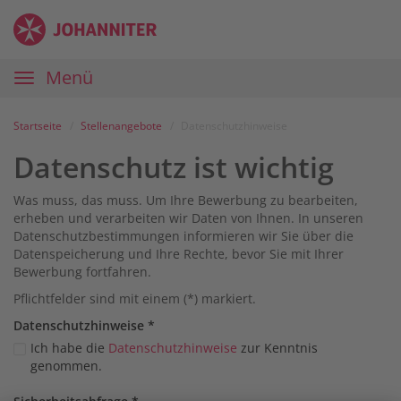
Zum
Anmelden
Zur
Zur
Inhalt
Navigation
Startseite
|
Hauptnavigation
Menü
Karriereportal
|
Die
Startseite
Stellenangebote
Datenschutzhinweise
Johanniter
Datenschutz ist wichtig
Was muss, das muss. Um Ihre Bewerbung zu bearbeiten,
erheben und verarbeiten wir Daten von Ihnen. In unseren
Datenschutzbestimmungen informieren wir Sie über die
Datenspeicherung und Ihre Rechte, bevor Sie mit Ihrer
Bewerbung fortfahren.
Pflichtfelder sind mit einem (*) markiert.
Datenschutz­hinweise
*
Ich habe die
Datenschutzhinweise
zur Kenntnis
genommen.