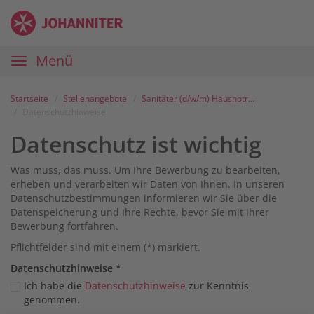
Zum
Anmelden
Zur
Zur
Inhalt
Navigation
Startseite
|
Hauptnavigation
Menü
Karriereportal
|
Die
Startseite
Stellenangebote
Sanitäter (d/w/m) Hausnotruf-Einsatzdienst im Raum Schwarzenfeld
Johanniter
Datenschutzhinweise
Datenschutz ist wichtig
Was muss, das muss. Um Ihre Bewerbung zu bearbeiten,
erheben und verarbeiten wir Daten von Ihnen. In unseren
Datenschutzbestimmungen informieren wir Sie über die
Datenspeicherung und Ihre Rechte, bevor Sie mit Ihrer
Bewerbung fortfahren.
Pflichtfelder sind mit einem (*) markiert.
Datenschutz­hinweise
*
Ich habe die
Datenschutzhinweise
zur Kenntnis
genommen.