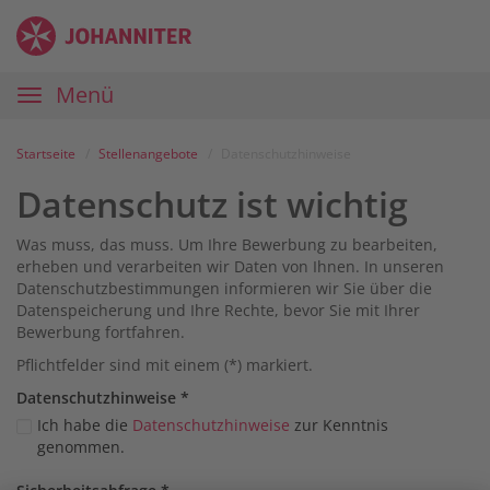
Zum
Anmelden
Zur
Zur
Inhalt
Navigation
Startseite
|
Hauptnavigation
Menü
Karriereportal
|
Die
Startseite
Stellenangebote
Datenschutzhinweise
Johanniter
Datenschutz ist wichtig
Was muss, das muss. Um Ihre Bewerbung zu bearbeiten,
erheben und verarbeiten wir Daten von Ihnen. In unseren
Datenschutzbestimmungen informieren wir Sie über die
Datenspeicherung und Ihre Rechte, bevor Sie mit Ihrer
Bewerbung fortfahren.
Pflichtfelder sind mit einem (*) markiert.
Datenschutz­hinweise
*
Ich habe die
Datenschutzhinweise
zur Kenntnis
genommen.