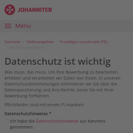
Zum
Anmelden
Zur
Zur
Inhalt
Navigation
Startseite
|
Hauptnavigation
Menü
Karriereportal
|
Die
Startseite
Stellenangebote
Freiwilliges soziales Jahr (FSJ) / Bundesfreiwilligendienst (BFD) an unserem Rettungsdienststellplatz in Bad Hindelang
Johanniter
Datenschutzhinweise
Datenschutz ist wichtig
Was muss, das muss. Um Ihre Bewerbung zu bearbeiten,
erheben und verarbeiten wir Daten von Ihnen. In unseren
Datenschutzbestimmungen informieren wir Sie über die
Datenspeicherung und Ihre Rechte, bevor Sie mit Ihrer
Bewerbung fortfahren.
Pflichtfelder sind mit einem (*) markiert.
Datenschutz­hinweise
*
Ich habe die
Datenschutzhinweise
zur Kenntnis
genommen.