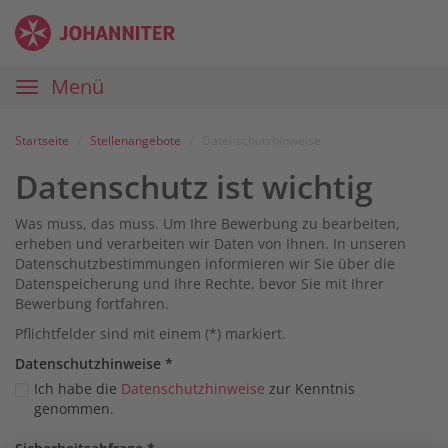
Zum
Anmelden
Zur
Zur
Inhalt
Navigation
Startseite
|
Hauptnavigation
Menü
Karriereportal
|
Die
Startseite
Stellenangebote
Datenschutzhinweise
Johanniter
Datenschutz ist wichtig
Was muss, das muss. Um Ihre Bewerbung zu bearbeiten,
erheben und verarbeiten wir Daten von Ihnen. In unseren
Datenschutzbestimmungen informieren wir Sie über die
Datenspeicherung und Ihre Rechte, bevor Sie mit Ihrer
Bewerbung fortfahren.
Pflichtfelder sind mit einem (*) markiert.
Datenschutz­hinweise
*
Ich habe die
Datenschutzhinweise
zur Kenntnis
genommen.