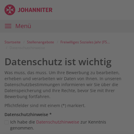
Zum
Anmelden
Zur
Zur
Inhalt
Navigation
Startseite
|
Hauptnavigation
Menü
Karriereportal
|
Die
Startseite
Stellenangebote
Freiwilliges Soziales Jahr (FSJ) in der Sozialstation Busecker Tal / ambulanten Pflege
Johanniter
Datenschutzhinweise
Datenschutz ist wichtig
Was muss, das muss. Um Ihre Bewerbung zu bearbeiten,
erheben und verarbeiten wir Daten von Ihnen. In unseren
Datenschutzbestimmungen informieren wir Sie über die
Datenspeicherung und Ihre Rechte, bevor Sie mit Ihrer
Bewerbung fortfahren.
Pflichtfelder sind mit einem (*) markiert.
Datenschutz­hinweise
*
Ich habe die
Datenschutzhinweise
zur Kenntnis
genommen.