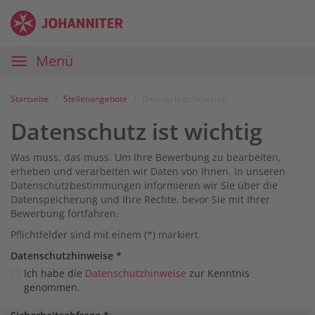
Zum
Anmelden
Zur
Zur
Inhalt
Navigation
Startseite
|
Hauptnavigation
Menü
Karriereportal
|
Die
Startseite
Stellenangebote
Datenschutzhinweise
Johanniter
Datenschutz ist wichtig
Was muss, das muss. Um Ihre Bewerbung zu bearbeiten,
erheben und verarbeiten wir Daten von Ihnen. In unseren
Datenschutzbestimmungen informieren wir Sie über die
Datenspeicherung und Ihre Rechte, bevor Sie mit Ihrer
Bewerbung fortfahren.
Pflichtfelder sind mit einem (*) markiert.
Datenschutz­hinweise
*
Ich habe die
Datenschutzhinweise
zur Kenntnis
genommen.