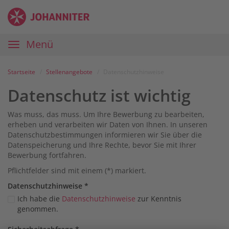
Zum
Anmelden
Zur
Zur
Inhalt
Navigation
Startseite
|
Hauptnavigation
Menü
Karriereportal
|
Die
Startseite
Stellenangebote
Datenschutzhinweise
Johanniter
Datenschutz ist wichtig
Was muss, das muss. Um Ihre Bewerbung zu bearbeiten,
erheben und verarbeiten wir Daten von Ihnen. In unseren
Datenschutzbestimmungen informieren wir Sie über die
Datenspeicherung und Ihre Rechte, bevor Sie mit Ihrer
Bewerbung fortfahren.
Pflichtfelder sind mit einem (*) markiert.
Datenschutz­hinweise
*
Ich habe die
Datenschutzhinweise
zur Kenntnis
genommen.