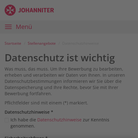
Zum
Anmelden
Zur
Zur
Inhalt
Navigation
Startseite
|
Hauptnavigation
Menü
Karriereportal
|
Die
Startseite
Stellenangebote
Datenschutzhinweise
Johanniter
Datenschutz ist wichtig
Was muss, das muss. Um Ihre Bewerbung zu bearbeiten,
erheben und verarbeiten wir Daten von Ihnen. In unseren
Datenschutzbestimmungen informieren wir Sie über die
Datenspeicherung und Ihre Rechte, bevor Sie mit Ihrer
Bewerbung fortfahren.
Pflichtfelder sind mit einem (*) markiert.
Datenschutz­hinweise
*
Ich habe die
Datenschutzhinweise
zur Kenntnis
genommen.