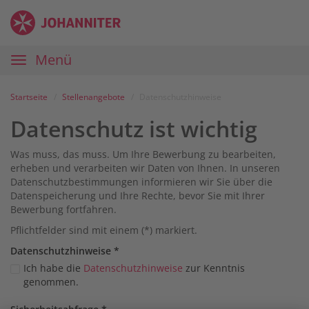
Zum
Anmelden
Zur
Zur
Inhalt
Navigation
Startseite
|
Hauptnavigation
Menü
Karriereportal
|
Die
Startseite
Stellenangebote
Datenschutzhinweise
Johanniter
Datenschutz ist wichtig
Was muss, das muss. Um Ihre Bewerbung zu bearbeiten,
erheben und verarbeiten wir Daten von Ihnen. In unseren
Datenschutzbestimmungen informieren wir Sie über die
Datenspeicherung und Ihre Rechte, bevor Sie mit Ihrer
Bewerbung fortfahren.
Pflichtfelder sind mit einem (*) markiert.
Datenschutz­hinweise
*
Ich habe die
Datenschutzhinweise
zur Kenntnis
genommen.