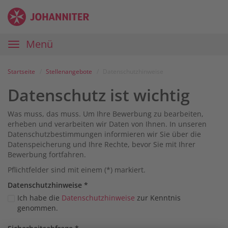
Zum
Anmelden
Zur
Zur
Inhalt
Navigation
Startseite
|
Hauptnavigation
Menü
Karriereportal
|
Die
Startseite
Stellenangebote
Datenschutzhinweise
Johanniter
Datenschutz ist wichtig
Was muss, das muss. Um Ihre Bewerbung zu bearbeiten,
erheben und verarbeiten wir Daten von Ihnen. In unseren
Datenschutzbestimmungen informieren wir Sie über die
Datenspeicherung und Ihre Rechte, bevor Sie mit Ihrer
Bewerbung fortfahren.
Pflichtfelder sind mit einem (*) markiert.
Datenschutz­hinweise
*
Ich habe die
Datenschutzhinweise
zur Kenntnis
genommen.