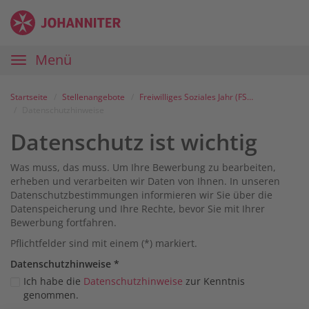
Zum
Anmelden
Zur
Zur
Inhalt
Navigation
Startseite
|
Hauptnavigation
Menü
Karriereportal
|
Die
Startseite
Stellenangebote
Freiwilliges Soziales Jahr (FSJ/BFD) Erste-Hilfe-/Schulsanitätsdienst-Ausbildung Kiel
Johanniter
Datenschutzhinweise
Datenschutz ist wichtig
Was muss, das muss. Um Ihre Bewerbung zu bearbeiten,
erheben und verarbeiten wir Daten von Ihnen. In unseren
Datenschutzbestimmungen informieren wir Sie über die
Datenspeicherung und Ihre Rechte, bevor Sie mit Ihrer
Bewerbung fortfahren.
Pflichtfelder sind mit einem (*) markiert.
Datenschutz­hinweise
*
Ich habe die
Datenschutzhinweise
zur Kenntnis
genommen.