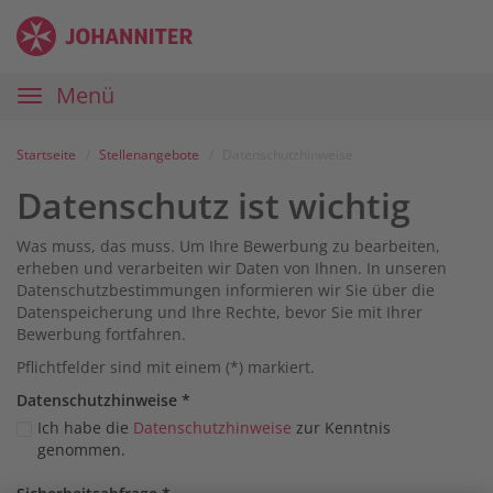
Zum
Anmelden
Zur
Zur
Inhalt
Navigation
Startseite
|
Hauptnavigation
Menü
Karriereportal
|
Die
Startseite
Stellenangebote
Datenschutzhinweise
Johanniter
Datenschutz ist wichtig
Was muss, das muss. Um Ihre Bewerbung zu bearbeiten,
erheben und verarbeiten wir Daten von Ihnen. In unseren
Datenschutzbestimmungen informieren wir Sie über die
Datenspeicherung und Ihre Rechte, bevor Sie mit Ihrer
Bewerbung fortfahren.
Pflichtfelder sind mit einem (*) markiert.
Datenschutz­hinweise
*
Ich habe die
Datenschutzhinweise
zur Kenntnis
genommen.