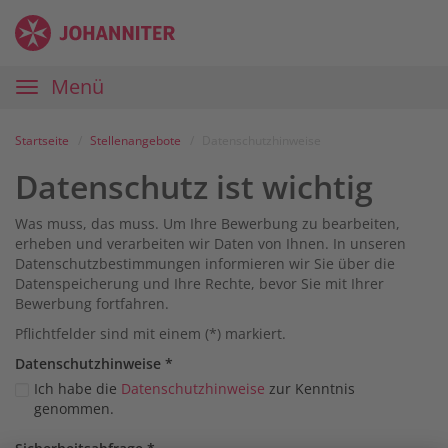
Zum
Anmelden
Zur
Zur
Inhalt
Navigation
Startseite
|
Hauptnavigation
Menü
Karriereportal
|
Die
Startseite
Stellenangebote
Datenschutzhinweise
Johanniter
Datenschutz ist wichtig
Was muss, das muss. Um Ihre Bewerbung zu bearbeiten,
erheben und verarbeiten wir Daten von Ihnen. In unseren
Datenschutzbestimmungen informieren wir Sie über die
Datenspeicherung und Ihre Rechte, bevor Sie mit Ihrer
Bewerbung fortfahren.
Pflichtfelder sind mit einem (*) markiert.
Datenschutz­hinweise
*
Ich habe die
Datenschutzhinweise
zur Kenntnis
genommen.