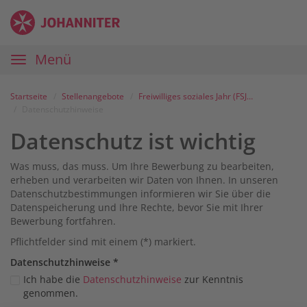
Zum
Anmelden
Zur
Zur
Inhalt
Navigation
Startseite
|
Hauptnavigation
Menü
Karriereportal
|
Die
Startseite
Stellenangebote
Freiwilliges soziales Jahr (FSJ) / Bundesfreiwilligendienst (BFD) in unserem Kindergarten Haus der kleinen Entdecker in Lindenberg
Johanniter
Datenschutzhinweise
Datenschutz ist wichtig
Was muss, das muss. Um Ihre Bewerbung zu bearbeiten,
erheben und verarbeiten wir Daten von Ihnen. In unseren
Datenschutzbestimmungen informieren wir Sie über die
Datenspeicherung und Ihre Rechte, bevor Sie mit Ihrer
Bewerbung fortfahren.
Pflichtfelder sind mit einem (*) markiert.
Datenschutz­hinweise
*
Ich habe die
Datenschutzhinweise
zur Kenntnis
genommen.