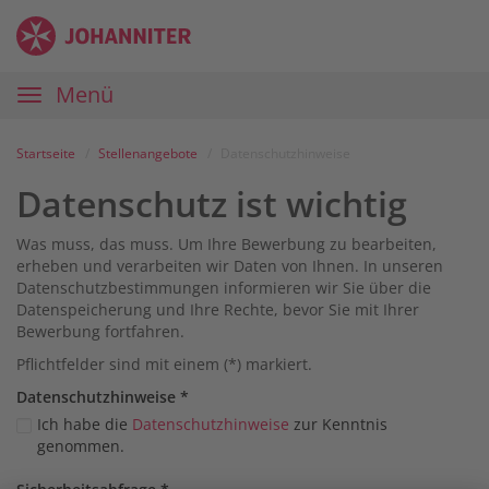
Zum
Anmelden
Zur
Zur
Inhalt
Navigation
Startseite
|
Hauptnavigation
Menü
Karriereportal
|
Die
Startseite
Stellenangebote
Datenschutzhinweise
Johanniter
Datenschutz ist wichtig
Was muss, das muss. Um Ihre Bewerbung zu bearbeiten,
erheben und verarbeiten wir Daten von Ihnen. In unseren
Datenschutzbestimmungen informieren wir Sie über die
Datenspeicherung und Ihre Rechte, bevor Sie mit Ihrer
Bewerbung fortfahren.
Pflichtfelder sind mit einem (*) markiert.
Datenschutz­hinweise
*
Ich habe die
Datenschutzhinweise
zur Kenntnis
genommen.