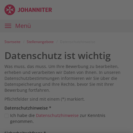
Zum
Anmelden
Zur
Zur
Inhalt
Navigation
Startseite
|
Hauptnavigation
Menü
Karriereportal
|
Die
Startseite
Stellenangebote
Datenschutzhinweise
Johanniter
Datenschutz ist wichtig
Was muss, das muss. Um Ihre Bewerbung zu bearbeiten,
erheben und verarbeiten wir Daten von Ihnen. In unseren
Datenschutzbestimmungen informieren wir Sie über die
Datenspeicherung und Ihre Rechte, bevor Sie mit Ihrer
Bewerbung fortfahren.
Pflichtfelder sind mit einem (*) markiert.
Datenschutz­hinweise
*
Ich habe die
Datenschutzhinweise
zur Kenntnis
genommen.