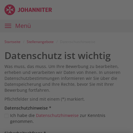
Zum
Anmelden
Zur
Zur
Inhalt
Navigation
Startseite
|
Hauptnavigation
Menü
Karriereportal
|
Die
Startseite
Stellenangebote
Datenschutzhinweise
Johanniter
Datenschutz ist wichtig
Was muss, das muss. Um Ihre Bewerbung zu bearbeiten,
erheben und verarbeiten wir Daten von Ihnen. In unseren
Datenschutzbestimmungen informieren wir Sie über die
Datenspeicherung und Ihre Rechte, bevor Sie mit Ihrer
Bewerbung fortfahren.
Pflichtfelder sind mit einem (*) markiert.
Datenschutz­hinweise
*
Ich habe die
Datenschutzhinweise
zur Kenntnis
genommen.