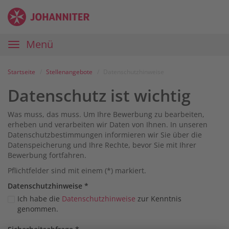
Zum
Anmelden
Zur
Zur
Inhalt
Navigation
Startseite
|
Hauptnavigation
Menü
Karriereportal
|
Die
Startseite
Stellenangebote
Datenschutzhinweise
Johanniter
Datenschutz ist wichtig
Was muss, das muss. Um Ihre Bewerbung zu bearbeiten,
erheben und verarbeiten wir Daten von Ihnen. In unseren
Datenschutzbestimmungen informieren wir Sie über die
Datenspeicherung und Ihre Rechte, bevor Sie mit Ihrer
Bewerbung fortfahren.
Pflichtfelder sind mit einem (*) markiert.
Datenschutz­hinweise
*
Ich habe die
Datenschutzhinweise
zur Kenntnis
genommen.