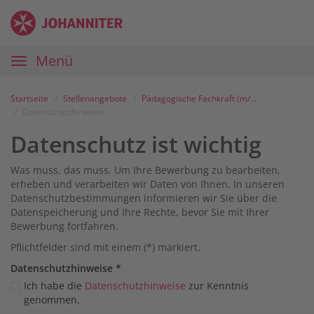
Zum
Anmelden
Zur
Zur
Inhalt
Navigation
Startseite
|
Hauptnavigation
Menü
Karriereportal
|
Die
Startseite
Stellenangebote
Pädagogische Fachkraft (m/w/d)
Johanniter
Datenschutzhinweise
Datenschutz ist wichtig
Was muss, das muss. Um Ihre Bewerbung zu bearbeiten,
erheben und verarbeiten wir Daten von Ihnen. In unseren
Datenschutzbestimmungen informieren wir Sie über die
Datenspeicherung und Ihre Rechte, bevor Sie mit Ihrer
Bewerbung fortfahren.
Pflichtfelder sind mit einem (*) markiert.
Datenschutz­hinweise
*
Ich habe die
Datenschutzhinweise
zur Kenntnis
genommen.