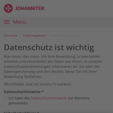
Zum
Anmelden
Zur
Zur
Inhalt
Navigation
Startseite
|
Hauptnavigation
Menü
Karriereportal
|
Die
Startseite
Stellenangebote
Datenschutzhinweise
Johanniter
Datenschutz ist wichtig
Was muss, das muss. Um Ihre Bewerbung zu bearbeiten,
erheben und verarbeiten wir Daten von Ihnen. In unseren
Datenschutzbestimmungen informieren wir Sie über die
Datenspeicherung und Ihre Rechte, bevor Sie mit Ihrer
Bewerbung fortfahren.
Pflichtfelder sind mit einem (*) markiert.
Datenschutz­hinweise
*
Ich habe die
Datenschutzhinweise
zur Kenntnis
genommen.