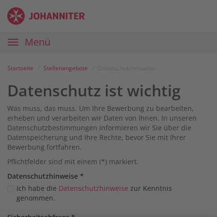
Zum
Anmelden
Zur
Zur
Inhalt
Navigation
Startseite
|
Hauptnavigation
Menü
Karriereportal
|
Die
Startseite
Stellenangebote
Datenschutzhinweise
Johanniter
Datenschutz ist wichtig
Was muss, das muss. Um Ihre Bewerbung zu bearbeiten,
erheben und verarbeiten wir Daten von Ihnen. In unseren
Datenschutzbestimmungen informieren wir Sie über die
Datenspeicherung und Ihre Rechte, bevor Sie mit Ihrer
Bewerbung fortfahren.
Pflichtfelder sind mit einem (*) markiert.
Datenschutz­hinweise
*
Ich habe die
Datenschutzhinweise
zur Kenntnis
genommen.