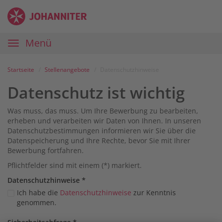
Zum
Anmelden
Zur
Zur
Inhalt
Navigation
Startseite
|
Hauptnavigation
Menü
Karriereportal
|
Die
Startseite
Stellenangebote
Datenschutzhinweise
Johanniter
Datenschutz ist wichtig
Was muss, das muss. Um Ihre Bewerbung zu bearbeiten,
erheben und verarbeiten wir Daten von Ihnen. In unseren
Datenschutzbestimmungen informieren wir Sie über die
Datenspeicherung und Ihre Rechte, bevor Sie mit Ihrer
Bewerbung fortfahren.
Pflichtfelder sind mit einem (*) markiert.
Datenschutz­hinweise
*
Ich habe die
Datenschutzhinweise
zur Kenntnis
genommen.