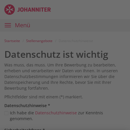
Zum
Anmelden
Zur
Zur
Inhalt
Navigation
Startseite
|
Hauptnavigation
Menü
Karriereportal
|
Die
Startseite
Stellenangebote
Datenschutzhinweise
Johanniter
Datenschutz ist wichtig
Was muss, das muss. Um Ihre Bewerbung zu bearbeiten,
erheben und verarbeiten wir Daten von Ihnen. In unseren
Datenschutzbestimmungen informieren wir Sie über die
Datenspeicherung und Ihre Rechte, bevor Sie mit Ihrer
Bewerbung fortfahren.
Pflichtfelder sind mit einem (*) markiert.
Datenschutz­hinweise
*
Ich habe die
Datenschutzhinweise
zur Kenntnis
genommen.