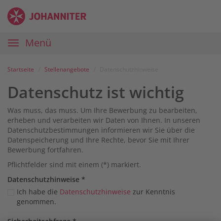
Zum
Anmelden
Zur
Zur
Inhalt
Navigation
Startseite
|
Hauptnavigation
Menü
Karriereportal
|
Die
Startseite
Stellenangebote
Datenschutzhinweise
Johanniter
Datenschutz ist wichtig
Was muss, das muss. Um Ihre Bewerbung zu bearbeiten,
erheben und verarbeiten wir Daten von Ihnen. In unseren
Datenschutzbestimmungen informieren wir Sie über die
Datenspeicherung und Ihre Rechte, bevor Sie mit Ihrer
Bewerbung fortfahren.
Pflichtfelder sind mit einem (*) markiert.
Datenschutz­hinweise
*
Ich habe die
Datenschutzhinweise
zur Kenntnis
genommen.