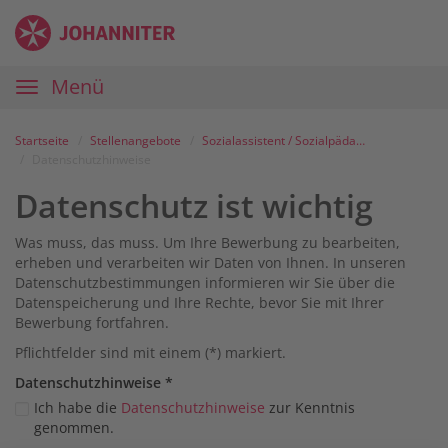
Zum
Anmelden
Zur
Zur
Inhalt
Navigation
Startseite
|
Hauptnavigation
Menü
Karriereportal
|
Die
Startseite
Stellenangebote
Sozialassistent / Sozialpädagoge (m/w/d) Flüchtlingsunterkunft Neu Wulmstorf / Rosengarten
Johanniter
Datenschutzhinweise
Datenschutz ist wichtig
Was muss, das muss. Um Ihre Bewerbung zu bearbeiten,
erheben und verarbeiten wir Daten von Ihnen. In unseren
Datenschutzbestimmungen informieren wir Sie über die
Datenspeicherung und Ihre Rechte, bevor Sie mit Ihrer
Bewerbung fortfahren.
Pflichtfelder sind mit einem (*) markiert.
Datenschutz­hinweise
*
Ich habe die
Datenschutzhinweise
zur Kenntnis
genommen.