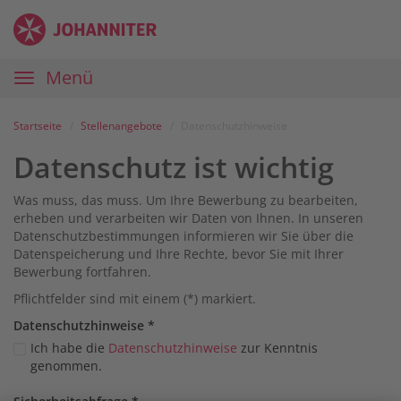
Zum
Anmelden
Zur
Zur
Inhalt
Navigation
Startseite
|
Hauptnavigation
Menü
Karriereportal
|
Die
Startseite
Stellenangebote
Datenschutzhinweise
Johanniter
Datenschutz ist wichtig
Was muss, das muss. Um Ihre Bewerbung zu bearbeiten,
erheben und verarbeiten wir Daten von Ihnen. In unseren
Datenschutzbestimmungen informieren wir Sie über die
Datenspeicherung und Ihre Rechte, bevor Sie mit Ihrer
Bewerbung fortfahren.
Pflichtfelder sind mit einem (*) markiert.
Datenschutz­hinweise
*
Ich habe die
Datenschutzhinweise
zur Kenntnis
genommen.