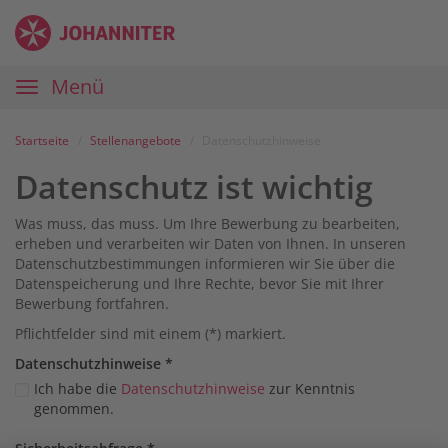
Zum
Anmelden
Zur
Zur
Inhalt
Navigation
Startseite
|
Hauptnavigation
Menü
Karriereportal
|
Die
Startseite
Stellenangebote
Datenschutzhinweise
Johanniter
Datenschutz ist wichtig
Was muss, das muss. Um Ihre Bewerbung zu bearbeiten,
erheben und verarbeiten wir Daten von Ihnen. In unseren
Datenschutzbestimmungen informieren wir Sie über die
Datenspeicherung und Ihre Rechte, bevor Sie mit Ihrer
Bewerbung fortfahren.
Pflichtfelder sind mit einem (*) markiert.
Datenschutz­hinweise
*
Ich habe die
Datenschutzhinweise
zur Kenntnis
genommen.