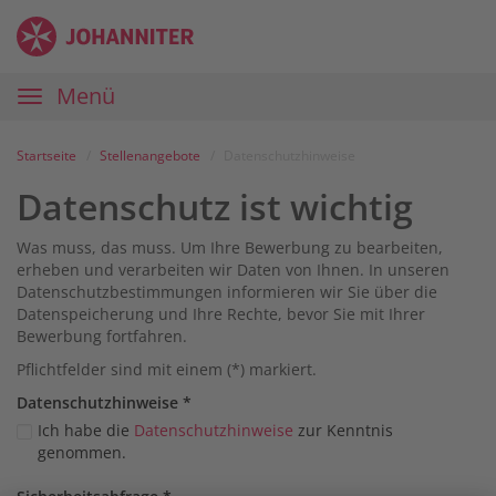
Zum
Anmelden
Zur
Zur
Inhalt
Navigation
Startseite
|
Hauptnavigation
Menü
Karriereportal
|
Die
Startseite
Stellenangebote
Datenschutzhinweise
Johanniter
Datenschutz ist wichtig
Was muss, das muss. Um Ihre Bewerbung zu bearbeiten,
erheben und verarbeiten wir Daten von Ihnen. In unseren
Datenschutzbestimmungen informieren wir Sie über die
Datenspeicherung und Ihre Rechte, bevor Sie mit Ihrer
Bewerbung fortfahren.
Pflichtfelder sind mit einem (*) markiert.
Datenschutz­hinweise
*
Ich habe die
Datenschutzhinweise
zur Kenntnis
genommen.