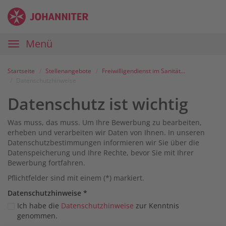
Zum
Anmelden
Zur
Zur
Inhalt
Navigation
Startseite
|
Hauptnavigation
Menü
Karriereportal
|
Die
Startseite
Stellenangebote
Freiwilligendienst im Sanitätsdienst / Bevölkerungsschutz
Johanniter
Datenschutzhinweise
Datenschutz ist wichtig
Was muss, das muss. Um Ihre Bewerbung zu bearbeiten,
erheben und verarbeiten wir Daten von Ihnen. In unseren
Datenschutzbestimmungen informieren wir Sie über die
Datenspeicherung und Ihre Rechte, bevor Sie mit Ihrer
Bewerbung fortfahren.
Pflichtfelder sind mit einem (*) markiert.
Datenschutz­hinweise
*
Ich habe die
Datenschutzhinweise
zur Kenntnis
genommen.